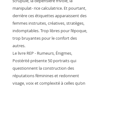
scrupule, la dépensière frivole, la
manipulat- rice calculatrice. Et pourtant,
derrière ces étiquettes apparaissent des
femmes instruites, créatives, stratèges,
indomptables. Trop libres pour l’époque,
trop bruyantes pour le confort des
autres.
Le livre REP - Rumeurs, Énigmes,
Postérité présente 50 portraits qui
questionnent la construction des
réputations féminines et redonnent
visage, voix et complexité à celles qu’on
a jugées avant de les écouter. À travers
un jeu de double exposition, une loupe
décodeuse révèle ce que l’Histoire a
caché : un regard neuf sur celles qu’on a
trop longtemps caricaturées.