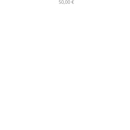
Prix
50,00 €